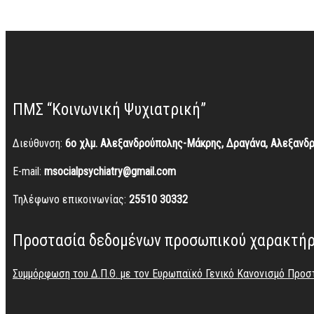
ΠΜΣ “Κοινωνική Ψυχιατρική”
Διεύθυνση:
6ο χλμ. Αλεξανδρούπολης-Μάκρης, Δραγάνα, Αλεξανδ
E-mail:
msocialpsychiatry@gmail.com
Τηλέφωνο επικοινωνίας:
25510 30332
Προστασία δεδομένων προσωπικού χαρακτή
Συμμόρφωση του Δ.Π.Θ. με τον Ευρωπαϊκό Γενικό Κανονισμό Προ