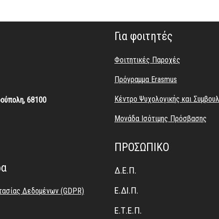
Για φοιτητές
Φοιτητικές
Παροχές
Πρόγραμμα Erasmus
Κέντρο Ψυχολογικής και Συμβου
ρούπολη, 68100
Μονάδα Ισότιμης Πρόσβασης
ΠΡΟΣΩΠΙΚΟ
ρα
Δ.Ε.Π.
Ε.ΔΙ.Π.
στασίας Δεδομένων (GDPR)
Ε.Τ.Ε.Π.