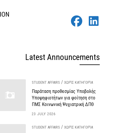
ION
fab
fab
fa-
fa-
facebook
linkedin
Latest Announcements
/
STUDENT AFFAIRS
ΧΩΡΊΣ ΚΑΤΗΓΟΡΊΑ
Παράταση προθεσμίας Υποβολής
Υποψηφιοτήτων για φοίτηση στο
ΠΜΣ Κοινωνική Ψυχιατρική ΔΠΘ
23 JULY 2026
/
STUDENT AFFAIRS
ΧΩΡΊΣ ΚΑΤΗΓΟΡΊΑ