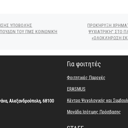
ΛΗΣΗΣ ΥΠΟΒΟΛΉΣ
ΠΡΟΚΉΡΥΞΗ ΧΡΗΜΑΤΙ
ΣΠΟΥΔΏΝ ΤΟΥ ΠΜΣ ΚΟΙΝΩΝΙΚΉ
ΨΥΧΙΑΤΡΙΚΉ” ΣΤΟ 
«ΟΛΟΚΛΉΡΩΣΗ ΕΚ
Για φοιτητές
Φοιτητικές
Παροχές
ERASMUS
Κέντρο Ψυχολογικής και Συμβου
γάνα, Αλεξανδρούπολη, 68100
Μονάδα Ισότιμης Πρόσβασης