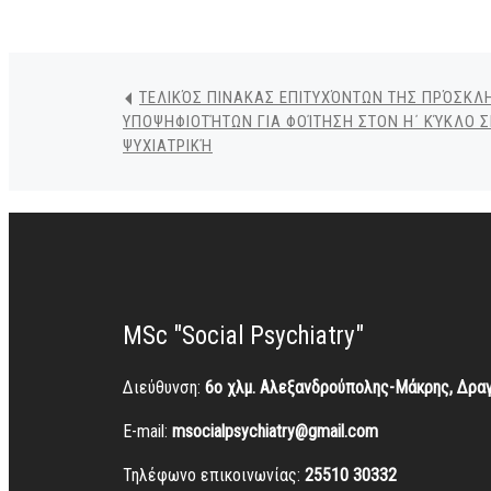
ΤΕΛΙΚΌΣ ΠΙΝΑΚΑΣ ΕΠΙΤΥΧΌΝΤΩΝ ΤΗΣ ΠΡΌΣΚ
ΥΠΟΨΗΦΙΟΤΉΤΩΝ ΓΙΑ ΦΟΊΤΗΣΗ ΣΤΟΝ Η΄ ΚΎΚΛΟ 
ΨΥΧΙΑΤΡΙΚΉ
MSc "Social Psychiatry"
Διεύθυνση:
6ο χλμ. Αλεξανδρούπολης-Μάκρης, Δρα
E-mail:
msocialpsychiatry@gmail.com
Τηλέφωνο επικοινωνίας:
25510 30332