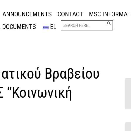
ANNOUNCEMENTS
CONTACT
MSC INFORMAT
Search Button
Search
L DOCUMENTS
EL
for:
ν
ατικού Βραβείου
Σ “Κοινωνική