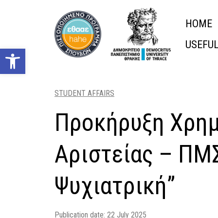
Skip
HOME
to
content
USEFU
Ανοίξτε τη γραμμή εργαλείω
STUDENT AFFAIRS
Προκήρυξη Χρημ
Αριστείας – ΠΜ
Ψυχιατρική”
Publication date:
22 July 2025