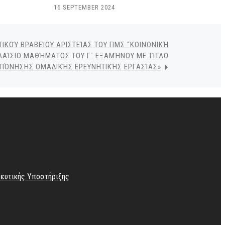
16 SEPTEMBER 2024
ΚΟΎ ΒΡΑΒΕΊΟΥ ΑΡΙΣΤΕΊΑΣ ΤΟΥ ΠΜΣ “ΚΟΙΝΩΝΙΚΉ
ΠΛΑΊΣΙΟ ΜΑΘΉΜΑΤΟΣ ΤΟΥ Γ΄ ΕΞΑΜΉΝΟΥ ΜΕ ΤΊΤΛΟ
ΠΌΝΗΣΗΣ ΟΜΑΔΙΚΉΣ ΕΡΕΥΝΗΤΙΚΉΣ ΕΡΓΑΣΊΑΣ»
λευτικής Υποστήριξης